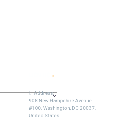
LIÊN HỆ
Address:
908 New Hampshire Avenue
#100, Washington, DC 20037,
United States