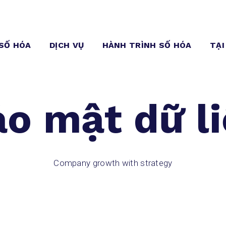
 SỐ HÓA
DỊCH VỤ
HÀNH TRÌNH SỐ HÓA
TẠI
o mật dữ l
Company growth with strategy