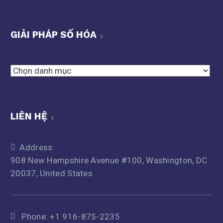
GIẢI PHÁP SỐ HÓA
Giải
pháp
số
hóa
LIÊN HỆ
Address:
908 New Hampshire Avenue #100, Washington, DC
20037, United States
Phone:
+1 916-875-2235