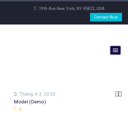
19th Ave New York, NY 95822, USA
Contact Now


Tháng 4 3, 2020
Model (Demo)
0