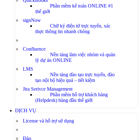
QuickBooks
Phần mềm kế toán ONLINE #1
thế giới
signNow
Chữ ký điện tử trực tuyến, xác
thực thông tin nhanh chóng
Confluence
Nền tảng làm việc nhóm và quản
lý dự án ONLINE
LMS
Nền tảng đào tạo trực tuyến, đào
tạo nội bộ hiệu quả – tiết kiệm
Jira Serivce Management
Phần mềm hỗ trợ khách hàng
(Helpdesk) hàng đầu thế giới
DỊCH VỤ
License và hỗ trợ sử dụng
Đào