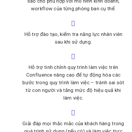
sao cho phù hợp với mô hình kinh doanh,
workflow của từng phòng ban cụ thể.


Hỗ trợ đào tạo, kiểm tra năng lực nhân viên
sau khi sử dụng.


Hỗ trợ tinh chỉnh quy trình làm việc trên
Confluence nâng cao để tự động hóa các
bước trong quy trình làm việc – tránh sai sót
từ con người và tăng mức độ hiệu quả khi
làm việc.


Giải đáp mọi thắc mắc của khách hàng trong
quá trình sử dụng (nếu có) và làm việc trực